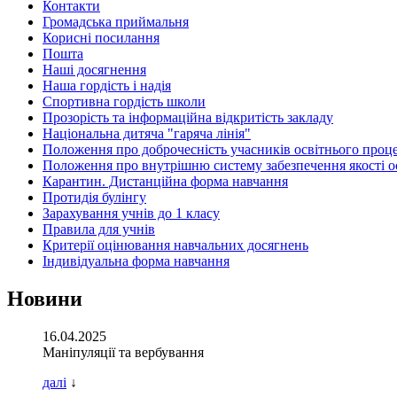
Контакти
Громадська приймальня
Корисні посилання
Пошта
Наші досягнення
Наша гордість і надія
Спортивна гордість школи
Прозорість та інформаційна відкритість закладу
Національна дитяча "гаряча лінія"
Положення про доброчесність учасників освітнього проц
Положення про внутрішню систему забезпечення якості о
Карантин. Дистанційна форма навчання
Протидія булінгу
Зарахування учнів до 1 класу
Правила для учнів
Критерії оцінювання навчальних досягнень
Індивідуальна форма навчання
Новини
16.04.2025
Маніпуляції та вербування
далі
↓